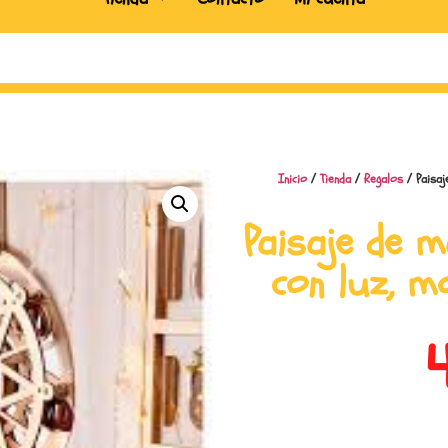
Inicio
/
Tienda
/
Regalos
/ Paisaj
Paisaje de 
con luz, m