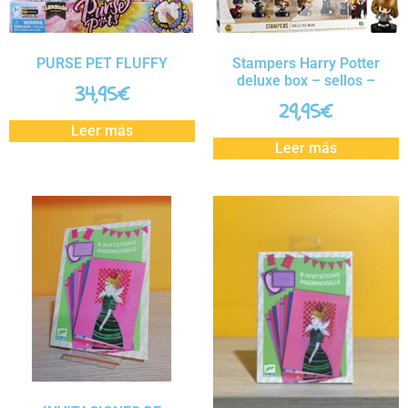
PURSE PET FLUFFY
Stampers Harry Potter
deluxe box – sellos –
34,95
€
29,95
€
Leer más
Leer más