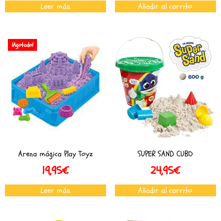
Leer más
Añadir al carrito
¡Agotado!
Arena mágica Play Toyz
SUPER SAND CUBO
19,95
€
24,95
€
Leer más
Añadir al carrito