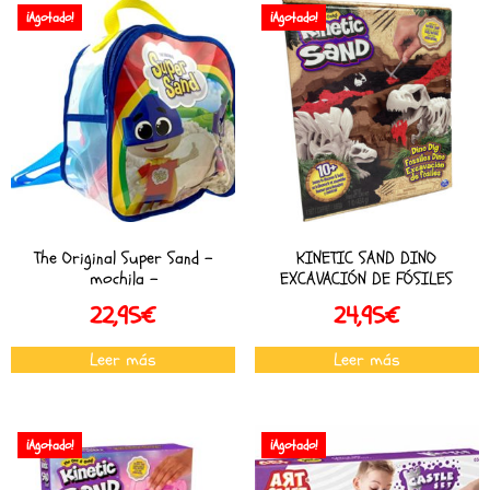
¡Agotado!
¡Agotado!
The Original Super Sand –
KINETIC SAND DINO
mochila –
EXCAVACIÓN DE FÓSILES
22,95
€
24,95
€
Leer más
Leer más
¡Agotado!
¡Agotado!