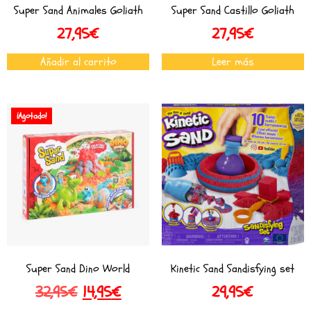
Super Sand Animales Goliath
Super Sand Castillo Goliath
27,95
€
27,95
€
Añadir al carrito
Leer más
¡Agotado!
Super Sand Dino World
Kinetic Sand Sandisfying set
32,95
€
14,95
€
29,95
€