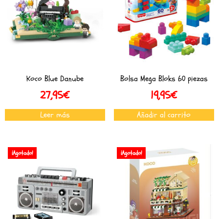
Koco Blue Danube
Bolsa Mega Bloks 60 piezas
27,95
€
19,95
€
Leer más
Añadir al carrito
¡Agotado!
¡Agotado!