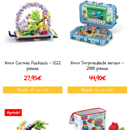
Koco Carmen Fantasía – 1222
Koco Sorprendente verano –
piezas
2000 piezas
27,95
€
44,90
€
Añadir al carrito
Añadir al carrito
¡Agotado!