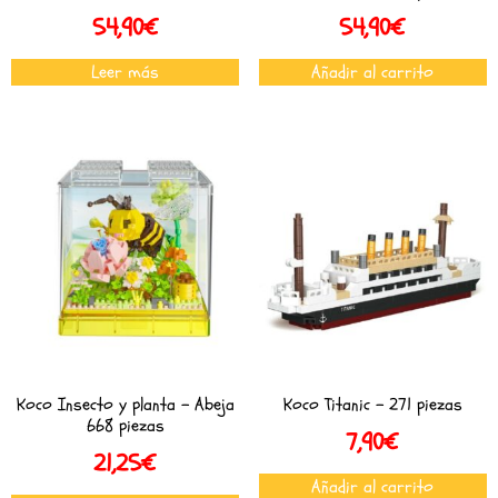
54,90
€
54,90
€
Leer más
Añadir al carrito
Koco Insecto y planta – Abeja
Koco Titanic – 271 piezas
668 piezas
7,90
€
21,25
€
Añadir al carrito