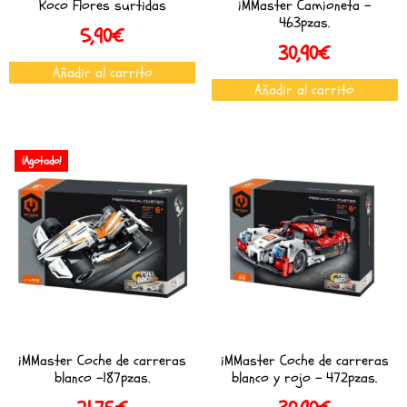
Koco Flores surtidas
iMMaster Camioneta –
463pzas.
5,90
€
30,90
€
Añadir al carrito
Añadir al carrito
¡Agotado!
iMMaster Coche de carreras
iMMaster Coche de carreras
blanco -187pzas.
blanco y rojo – 472pzas.