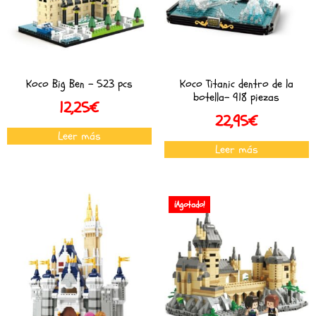
Koco Big Ben – 523 pcs
Koco Titanic dentro de la
botella- 918 piezas
12,25
€
22,95
€
Leer más
Leer más
¡Agotado!