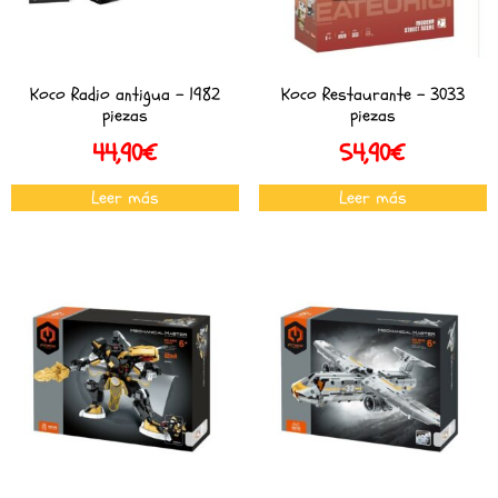
Koco Radio antigua – 1982
Koco Restaurante – 3033
piezas
piezas
44,90
€
54,90
€
Leer más
Leer más