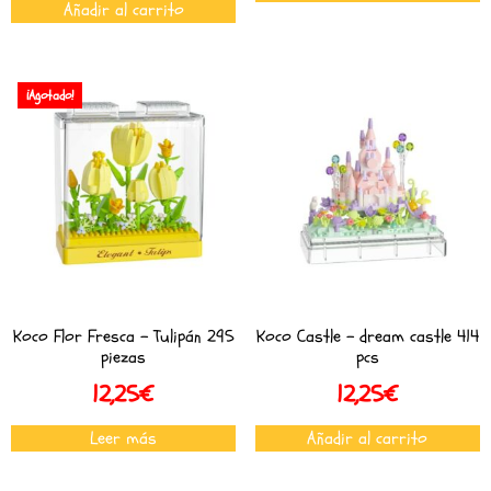
Añadir al carrito
¡Agotado!
Koco Flor Fresca – Tulipán 295
Koco Castle – dream castle 414
piezas
pcs
12,25
€
12,25
€
Leer más
Añadir al carrito