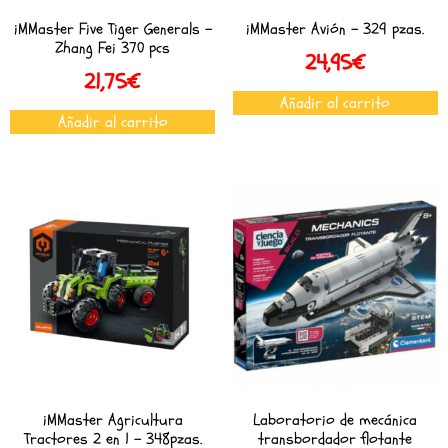
iMMaster Five Tiger Generals –
iMMaster Avión – 329 pzas.
Zhang Fei 370 pcs
24,95
€
21,75
€
Añadir al carrito
Añadir al carrito
iMMaster Agricultura
Laboratorio de mecánica
Tractores 2 en 1 – 348pzas.
transbordador flotante