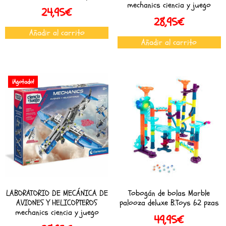
mechanics ciencia y juego
24,95
€
28,95
€
Añadir al carrito
Añadir al carrito
¡Agotado!
LABORATORIO DE MECÁNICA DE
Tobogán de bolas Marble
AVIONES Y HELICOPTEROS
palooza deluxe B.Toys 62 pzas
mechanics ciencia y juego
49,95
€