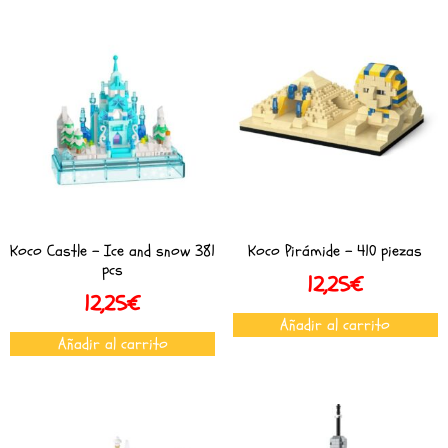
Koco Castle – Ice and snow 381
Koco Pirámide – 410 piezas
pcs
12,25
€
12,25
€
Añadir al carrito
Añadir al carrito