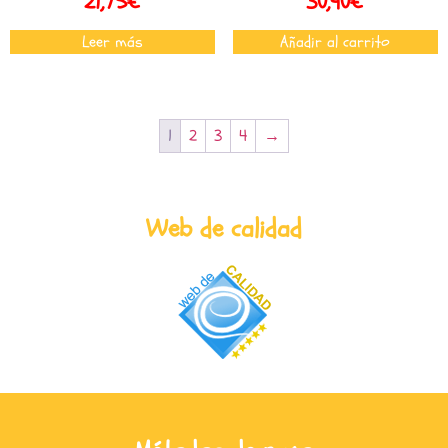
21,75
€
30,90
€
Leer más
Añadir al carrito
1
2
3
4
→
Web de calidad