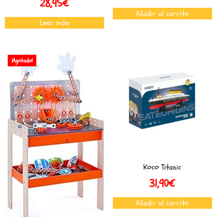
28,95
€
Añadir al carrito
Leer más
¡Agotado!
Koco Titanic
31,90
€
Añadir al carrito