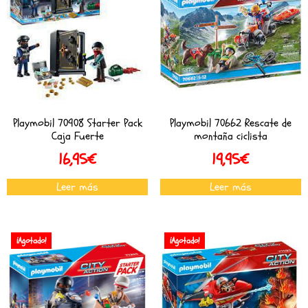
Playmobil 70908 Starter Pack
Playmobil 70662 Rescate de
Caja Fuerte
montaña ciclista
16,95
€
19,95
€
Leer más
Leer más
¡Agotado!
¡Agotado!