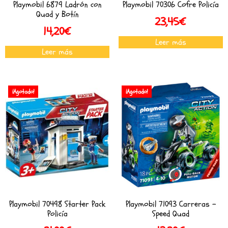
Playmobil 6879 Ladrón con
Playmobil 70306 Cofre Policía
Quad y Botín
23,45
€
14,20
€
Leer más
Leer más
¡Agotado!
¡Agotado!
Playmobil 70498 Starter Pack
Playmobil 71093 Carreras –
Policía
Speed Quad