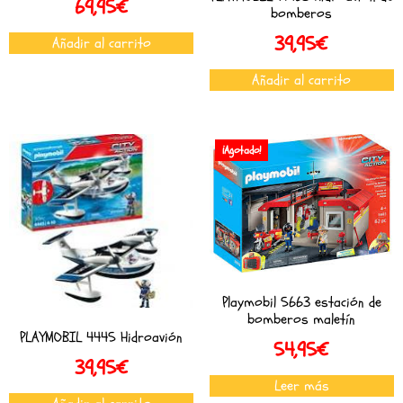
69,95
€
bomberos
39,95
€
Añadir al carrito
Añadir al carrito
¡Agotado!
Playmobil 5663 estación de
bomberos maletín
PLAYMOBIL 4445 Hidroavión
54,95
€
39,95
€
Leer más