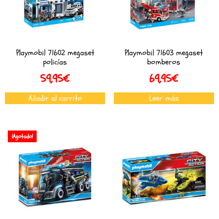
Playmobil 71602 megaset
Playmobil 71603 megaset
policías
bomberos
59,95
€
69,95
€
Añadir al carrito
Leer más
¡Agotado!