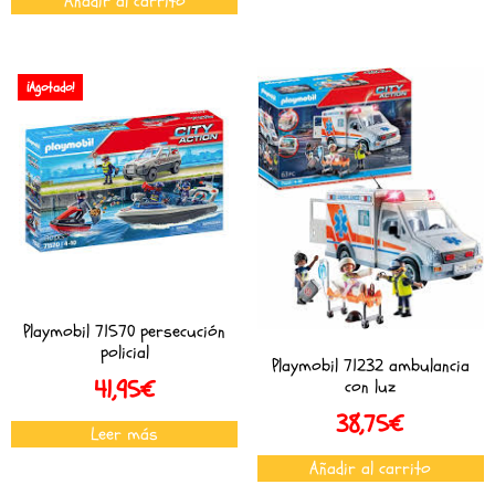
Añadir al carrito
¡Agotado!
Playmobil 71570 persecución
policial
Playmobil 71232 ambulancia
41,95
€
con luz
38,75
€
Leer más
Añadir al carrito