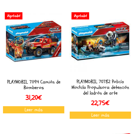
¡Agotado!
¡Agotado!
PLAYMOBIL 70782 Policía
PLAYMOBIL 71194 Camión de
Mochila Propulsora: detención
Bomberos
del ladrón de arte
31,20
€
22,75
€
Leer más
Leer más