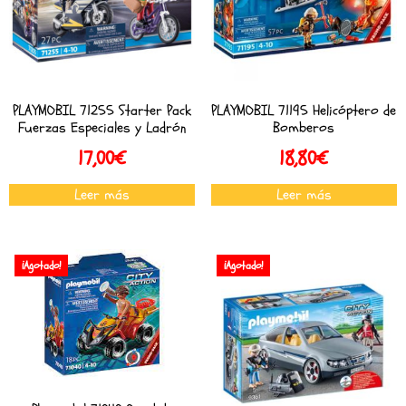
PLAYMOBIL 71255 Starter Pack
PLAYMOBIL 71195 Helicóptero de
Fuerzas Especiales y Ladrón
Bomberos
17,00
€
18,80
€
Leer más
Leer más
¡Agotado!
¡Agotado!