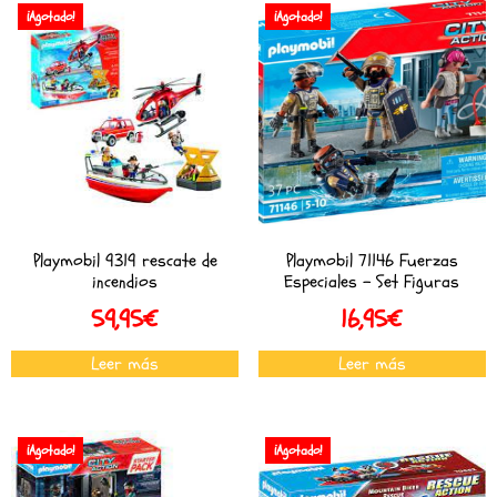
¡Agotado!
¡Agotado!
Playmobil 9319 rescate de
Playmobil 71146 Fuerzas
incendios
Especiales – Set Figuras
59,95
€
16,95
€
Leer más
Leer más
¡Agotado!
¡Agotado!