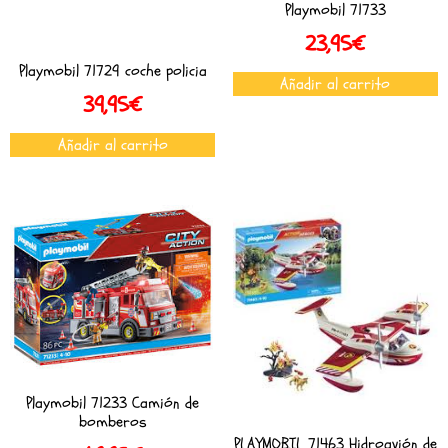
Playmobil 71733
23,95
€
Playmobil 71729 coche policia
Añadir al carrito
39,95
€
Añadir al carrito
Playmobil 71233 Camión de
bomberos
PLAYMOBIL 71463 Hidroavión de