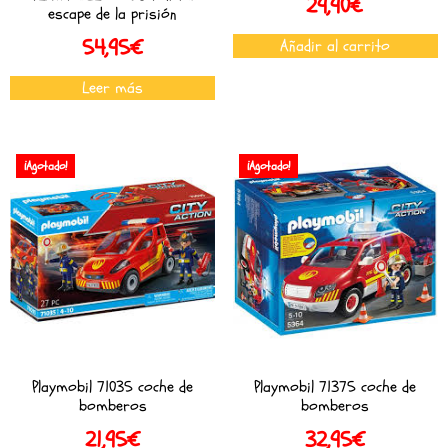
29,90
€
escape de la prisión
54,95
€
Añadir al carrito
Leer más
¡Agotado!
¡Agotado!
Playmobil 71035 coche de
Playmobil 71375 coche de
bomberos
bomberos
21,95
€
32,95
€