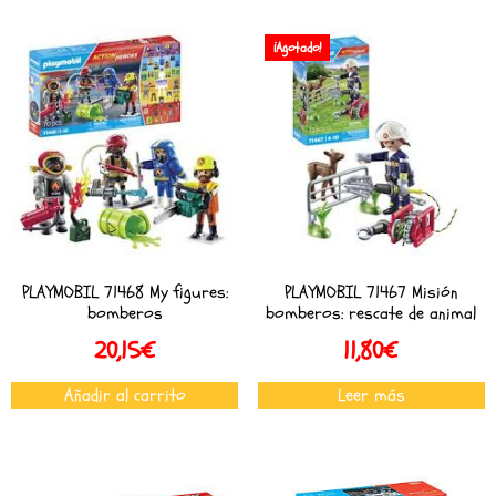
¡Agotado!
PLAYMOBIL 71468 My figures:
PLAYMOBIL 71467 Misión
bomberos
bomberos: rescate de animal
20,15
€
11,80
€
Añadir al carrito
Leer más