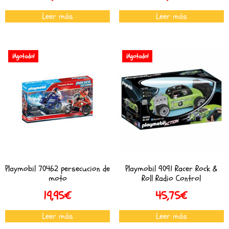
Leer más
Leer más
¡Agotado!
¡Agotado!
Playmobil 70462 persecucion de
Playmobil 9091 Racer Rock &
moto
Roll Radio Control
19,95
€
45,75
€
Leer más
Leer más