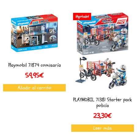
¡Agotado!
Playmobil 71874 comisaría
59,95
€
Añadir al carrito
PLAYMOBIL 71381 Starter pack
policía
23,30
€
Leer más