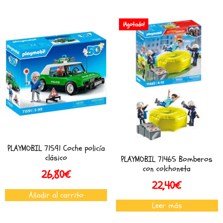
¡Agotado!
PLAYMOBIL 71591 Coche policía
clásico
PLAYMOBIL 71465 Bomberos
con colchoneta
26,80
€
22,40
€
Añadir al carrito
Leer más