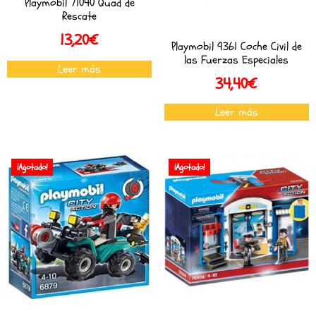
Playmobil 71040 Quad de
Rescate
13,20
€
Playmobil 9361 Coche Civil de
las Fuerzas Especiales
Leer más
34,40
€
Leer más
¡Agotado!
¡Agotado!