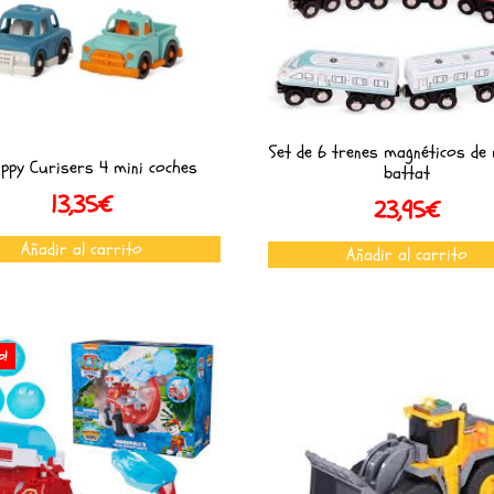
Set de 6 trenes magnéticos de
appy Curisers 4 mini coches
battat
13,35
€
23,95
€
Añadir al carrito
Añadir al carrito
o!