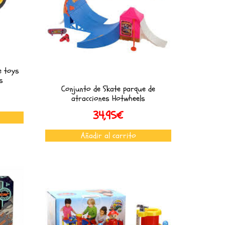
e toys
s
Conjunto de Skate parque de
atracciones Hotwheels
34,95
€
Añadir al carrito