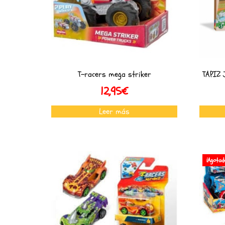
T-racers mega striker
TAPIZ 
12,95
€
Leer más
¡Agotad