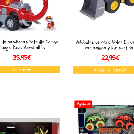
 de bomberos Patrulla Canina
Vehículos de obra Volvo Dicki
Jungle Pups Marshall´s
con sonido y luz surtido
35,95
€
22,95
€
Leer más
Añadir al carrito
¡Agotado!