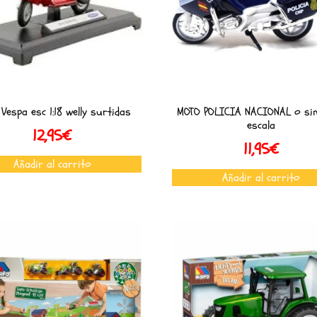
Vespa esc 1:18 welly surtidas
MOTO POLICIA NACIONAL o sim
escala
12,95
€
11,95
€
Añadir al carrito
Añadir al carrito