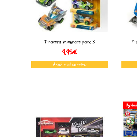
T-racers mixnrace pack 3
T-
9,95
€
Añadir al carrito
¡Agotad