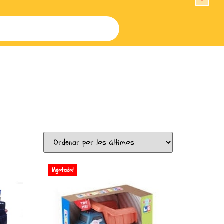
¡Agotado!