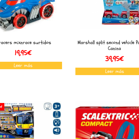
racers mixnrace surtidos
Marshall split second vehicle P
Canina
19,95
€
39,95
€
Leer más
Leer más
o!