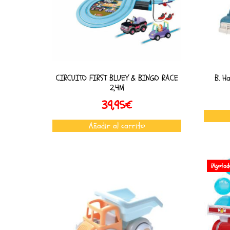
CIRCUITO FIRST BLUEY & BINGO RACE
B. H
2,4M
39,95
€
Añadir al carrito
¡Agotad