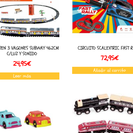
TREN 3 VAGONES SUBWAY 462CM
CIRCUITO SCALEXTRIC FAST R
C/LUZ Y SONIDO
72,95
€
24,95
€
Añadir al carrito
Leer más