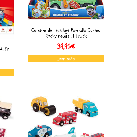
Camión de reciclaje Patrulla Canina
Rocky reuse it truck
39,95
€
ALLY
Leer más