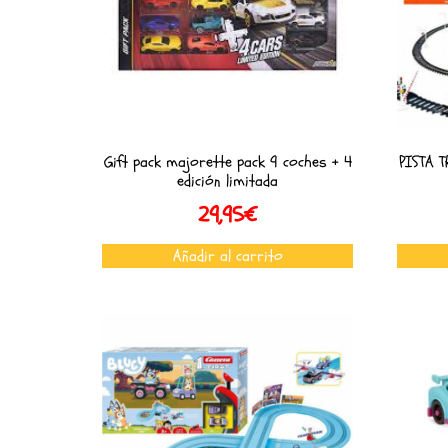
Gift pack majorette pack 9 coches + 4
PISTA 
edición limitada
29,95
€
Añadir al carrito