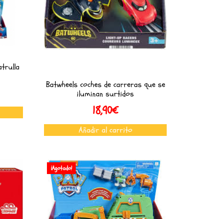
atrulla
Batwheels coches de carreras que se
iluminan surtidos
18,90
€
Añadir al carrito
¡Agotado!