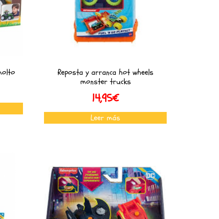
molto
Reposta y arranca hot wheels
monster trucks
14,95
€
Leer más