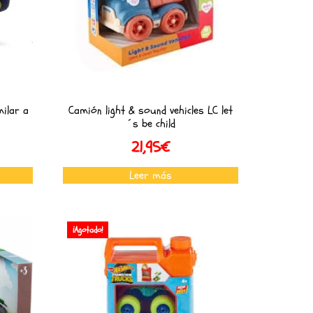
ilar a
Camión light & sound vehicles LC let
´s be child
21,95
€
Leer más
¡Agotado!