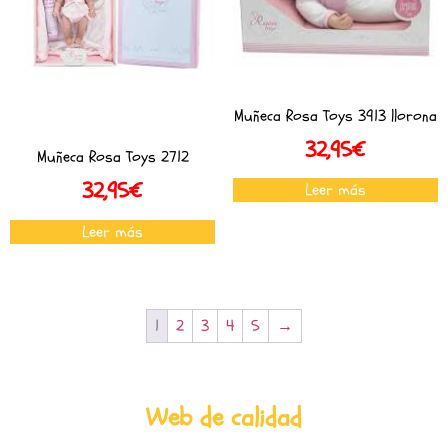
Muñeca Rosa Toys 3913 llorona
32,95
€
Muñeca Rosa Toys 2712
32,95
€
Leer más
Leer más
1
2
3
4
5
→
Web de calidad