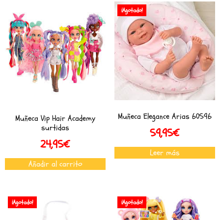
¡Agotado!
Muñeca Elegance Arias 60596
Muñeca Vip Hair Academy
surtidas
59,95
€
24,95
€
Leer más
Añadir al carrito
¡Agotado!
¡Agotado!