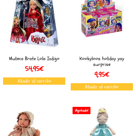
Muñeca Bratz Lola Indigo
Kookyloos holiday yay
surprise
54,95
€
9,95
€
Añadir al carrito
Añadir al carrito
¡Agotado!