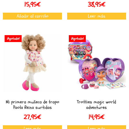
15,95
€
38,95
€
Añadir al carrito
Leer más
¡Agotado!
¡Agotado!
Mi primera muñeca de trapo
Trotties magic world
Paola Reina surtidas
adventures
27,95
€
14,95
€
Leer más
Leer más