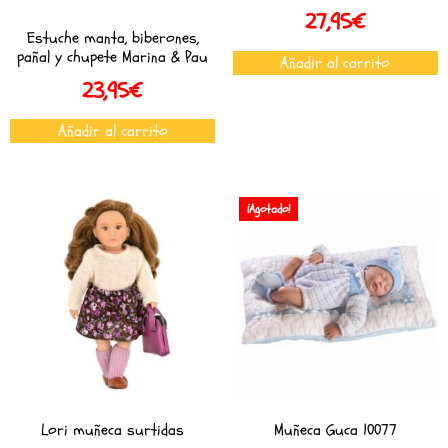
27,95
€
Estuche manta, biberones,
pañal y chupete Marina & Pau
Añadir al carrito
23,95
€
Añadir al carrito
¡Agotado!
Lori muñeca surtidas
Muñeca Guca 10077