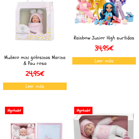
Rainbow Junior High surtidas
34,95
€
Muñeco mini golosinas Marina
Leer más
& Pau rosa
24,95
€
Leer más
¡Agotado!
¡Agotado!