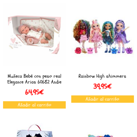
Muñeca Bebé con peso real
Rainbow High shimmers
Elegance Arias 60682 Andie
39,95
€
64,95
€
Añadir al carrito
Añadir al carrito