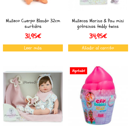
Muñeco Cuerpo Blando 32cm
Muñecas Marina & Pau mini
surtidos
golosinas teddy twins
31,95
€
34,95
€
Leer más
Añadir al carrito
¡Agotado!