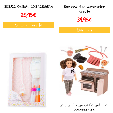
NENUCO ORINAL CON SORPRESA
Rainbow High watercolor
create
25,95
€
39,95
€
Añadir al carrito
Leer más
Lori La Cocina de Cornelia con
accessorios