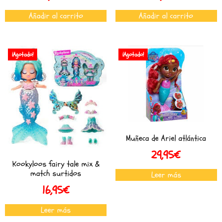
Añadir al carrito
Añadir al carrito
¡Agotado!
¡Agotado!
Muñeca de Ariel atlántica
29,95
€
Kookyloos fairy tale mix &
match surtidos
Leer más
16,95
€
Leer más