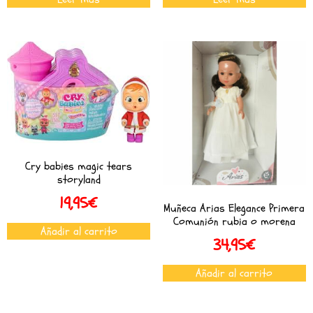
Cry babies magic tears
storyland
19,95
€
Muñeca Arias Elegance Primera
Comunión rubia o morena
Añadir al carrito
34,95
€
Añadir al carrito