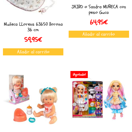
JAIRO o Sandra MUÑECA con
peso Guca
64,95
€
Muñeca LLorens 63650 llorona
36 cm
Añadir al carrito
59,95
€
Añadir al carrito
¡Agotado!