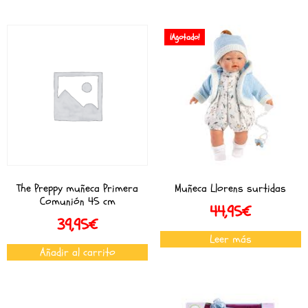
¡Agotado!
The Preppy muñeca Primera
Muñeca Llorens surtidas
Comunión 45 cm
44,95
€
39,95
€
Leer más
Añadir al carrito