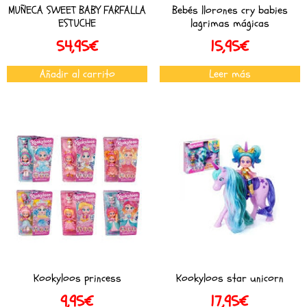
MUÑECA SWEET BABY FARFALLA
Bebés llorones cry babies
ESTUCHE
lagrimas mágicas
54,95
€
15,95
€
Añadir al carrito
Leer más
Kookyloos princess
Kookyloos star unicorn
9,95
€
17,95
€