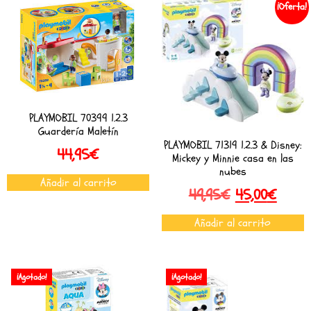
¡Oferta!
PLAYMOBIL 70399 1.2.3
Guardería Maletín
PLAYMOBIL 71319 1.2.3 & Disney:
44,95
€
Mickey y Minnie casa en las
nubes
Añadir al carrito
49,95
€
45,00
€
Añadir al carrito
¡Agotado!
¡Agotado!