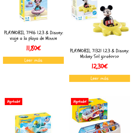
PLAYMOBIL 71416 1.2.3 & Disney:
viaje a la playa de Minnie
11,80
€
PLAYMOBIL 71321 1.2.3 & Disney:
Mickey Sol giratorio
Leer más
12,30
€
Leer más
¡Agotado!
¡Agotado!