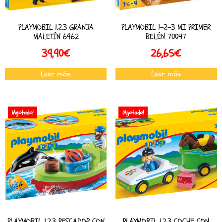
PLAYMOBIL 1.2.3 GRANJA
PLAYMOBIL 1-2-3 MI PRIMER
MALETÍN 6962
BELÉN 70047
39,90
€
26,65
€
Leer más
Leer más
¡Agotado!
¡Agotado!
PLAYMOBIL 1.2.3 PESCADOR CON
PLAYMOBIL 1.2.3 COCHE CON