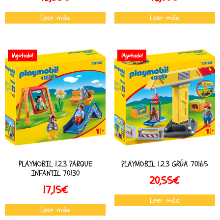
Leer más
Leer más
¡Agotado!
¡Agotado!
PLAYMOBIL 1.2.3 PARQUE
PLAYMOBIL 1.2.3 GRÚA 70165
INFANTIL 70130
20,55
€
17,15
€
Leer más
Leer más