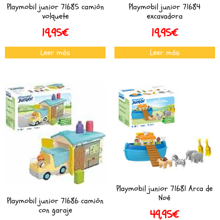
Playmobil junior 71685 camión
Playmobil junior 71684
volquete
excavadora
19,95
€
19,95
€
Leer más
Leer más
Playmobil junior 71681 Arca de
Noé
Playmobil junior 71686 camión
con garaje
49,95
€