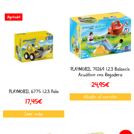
¡Agotado!
PLAYMOBIL 70269 1.2.3 Balancín
Acuático con Regadera
24,95
€
PLAYMOBIL 6775 1.2.3 Pala
Añadir al carrito
17,45
€
Leer más