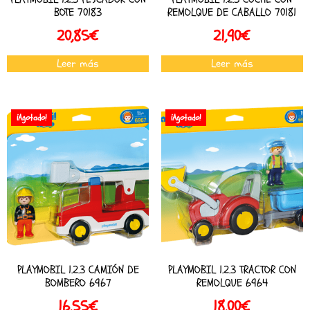
BOTE 70183
REMOLQUE DE CABALLO 70181
20,85
€
21,90
€
Leer más
Leer más
¡Agotado!
¡Agotado!
PLAYMOBIL 1.2.3 CAMIÓN DE
PLAYMOBIL 1.2.3 TRACTOR CON
BOMBERO 6967
REMOLQUE 6964
16,55
€
18,00
€