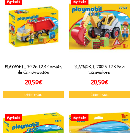
¡Agotado!
¡Agotado!
PLAYMOBIL 70126 1.2.3 Camión
PLAYMOBIL 70125 1.2.3 Pala
de Construcción
Excavadora
20,50
€
20,50
€
Leer más
Leer más
¡Agotado!
¡Agotado!