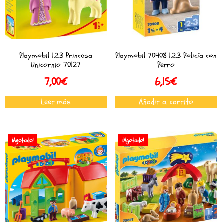
Playmobil 1.2.3 Princesa
Playmobil 70408 1.2.3 Policía con
Unicornio 70127
Perro
7,00
€
6,15
€
Leer más
Añadir al carrito
¡Agotado!
¡Agotado!