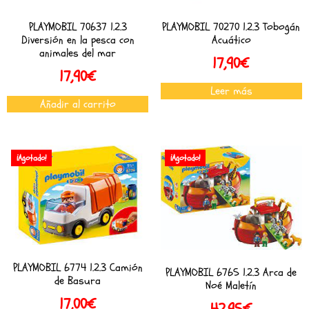
PLAYMOBIL 70637 1.2.3
PLAYMOBIL 70270 1.2.3 Tobogán
Diversión en la pesca con
Acuático
animales del mar
17,90
€
17,90
€
Leer más
Añadir al carrito
¡Agotado!
¡Agotado!
PLAYMOBIL 6774 1.2.3 Camión
PLAYMOBIL 6765 1.2.3 Arca de
de Basura
Noé Maletín
17,00
€
42,95
€