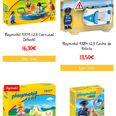
Playmobil 9379 1.2.3 Carrusel
Infantil
Playmobil 9384 1.2.3 Coche de
16,30
€
Policía
13,50
€
Leer más
Leer más
¡Agotado!