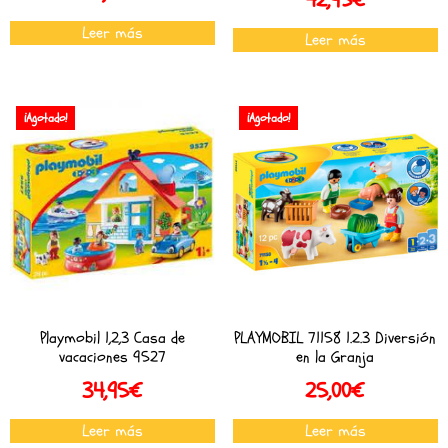
Leer más
Leer más
¡Agotado!
¡Agotado!
Playmobil 1,2,3 Casa de
PLAYMOBIL 71158 1.2.3 Diversión
vacaciones 9527
en la Granja
34,95
€
25,00
€
Leer más
Leer más