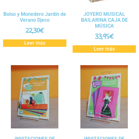
Bolso y Monedero Jardín de
JOYERO MUSICAL
Verano Djeco
BAILARINA CAJA DE
MÚSICA
22,30
€
33,95
€
Leer más
Leer más
INVITACIONES DE
INVITACIONES DE