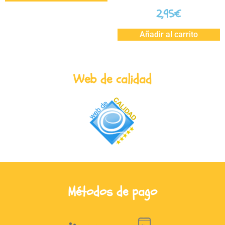
2,95
€
Añadir al carrito
Web de calidad
Métodos de pago