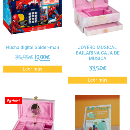
Hucha digital Spider-man
JOYERO MUSICAL
BAILARINA CAJA DE
35,95
€
10,00
€
MÚSICA
33,50
€
Leer más
Leer más
¡Agotado!