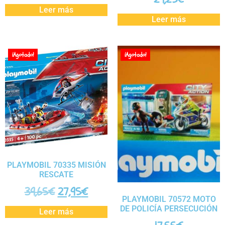
Leer más
Leer más
¡Agotado!
¡Agotado!
PLAYMOBIL 70335 MISIÓN
RESCATE
39,65
€
27,95
€
PLAYMOBIL 70572 MOTO
DE POLICÍA PERSECUCIÓN
Leer más