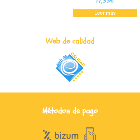
17,55
€
Leer más
Web de calidad
Métodos de pago