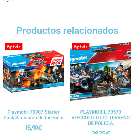
Productos relacionados
¡Agotado!
¡Agotado!
Playmobil 70907 Starter
PLAYMOBIL 70570
Pack Simulacro de Incendio
VEHÍCULO TODO TERRENO
DE POLICÍA
15,90
€
29,25
€