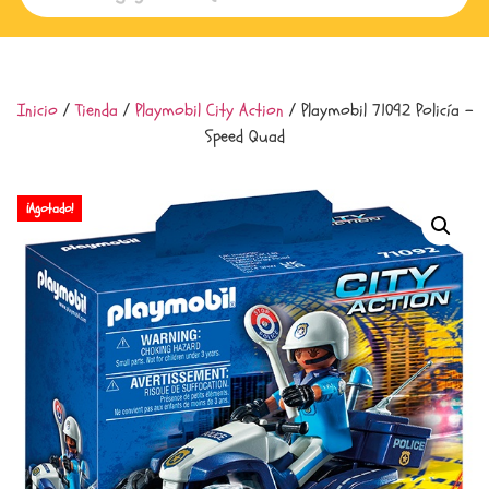
Inicio
/
Tienda
/
Playmobil City Action
/ Playmobil 71092 Policía –
Speed Quad
¡Agotado!