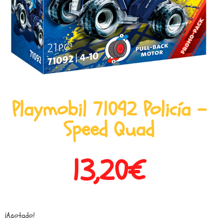
Playmobil 71092 Policía –
Speed Quad
13,20
€
¡Agotado!