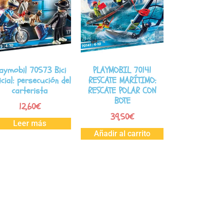
laymobil 70573 Bici
PLAYMOBIL 70141
icial: persecución del
RESCATE MARÍTIMO:
carterista
RESCATE POLAR CON
BOTE
12,60
€
39,50
€
Leer más
Añadir al carrito