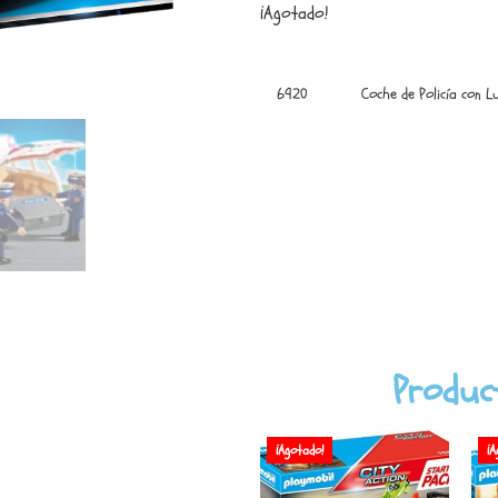
¡Agotado!
6920
Coche de Policía con L
Produc
¡Agotado!
¡A