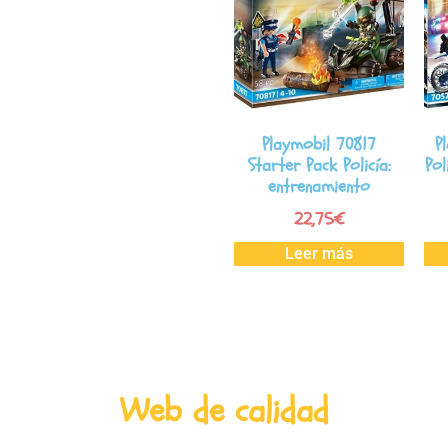
Playmobil 70817
P
Starter Pack Policía:
Pol
entrenamiento
22,75
€
Leer más
Web de calidad