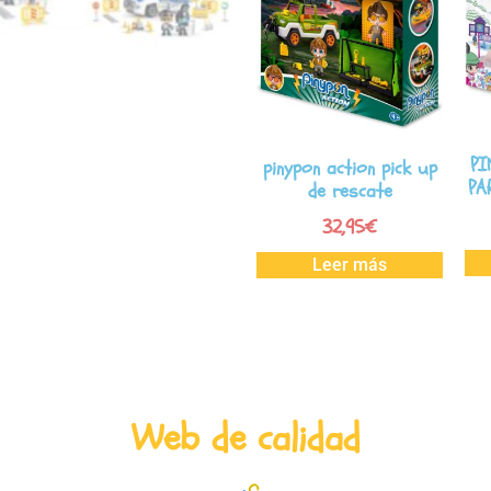
PI
pinypon action pick up
PA
de rescate
32,95
€
Leer más
Web de calidad