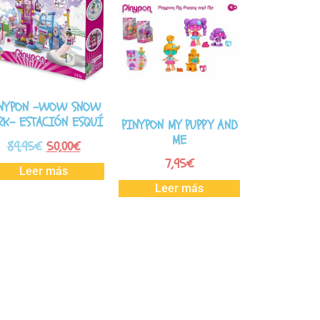
NYPON -WOW SNOW
RK- ESTACIÓN ESQUÍ
PINYPON MY PUPPY AND
ME
89,95
€
50,00
€
7,95
€
Leer más
Leer más