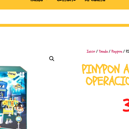
Inicio
/
Tienda
/
Pinypon
/ PI
PINYPON 
OPERACI