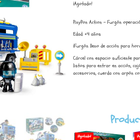
¡Agotado!
PinyPon Action – Furgón operació
Edad: +4 años
¡Furgón lleno de acción para hor
Cárcel con espacio suficiente pa
listos para entrar en acción, ca
accesorios, cuerda con arpón co
Produc
¡Agotado!
¡A