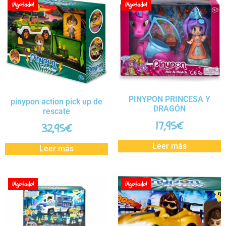
¡Agotado!
¡Agotado!
PINYPON PRINCESA Y
pinypon action pick up de
DRAGÓN
rescate
17,95
€
32,95
€
Leer más
Leer más
¡Agotado!
¡Agotado!