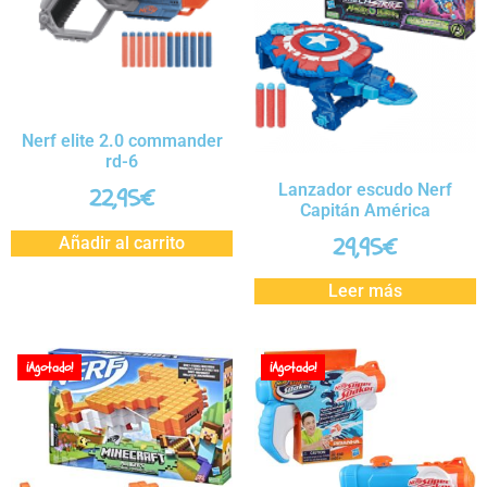
Nerf elite 2.0 commander
rd-6
Lanzador escudo Nerf
22,95
€
Capitán América
29,95
€
Añadir al carrito
Leer más
¡Agotado!
¡Agotado!