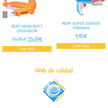
NERF SUPER SOAKER
NERF MINECRAFT
PIRANHA
CROSSBOW
9,95
€
35,95
€
25,00
€
Leer más
Leer más
Web de calidad