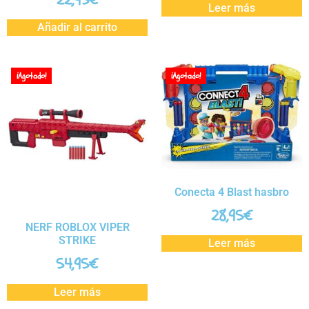
22,95
€
Leer más
Añadir al carrito
¡Agotado!
¡Agotado!
Conecta 4 Blast hasbro
28,95
€
NERF ROBLOX VIPER
STRIKE
Leer más
54,95
€
Leer más