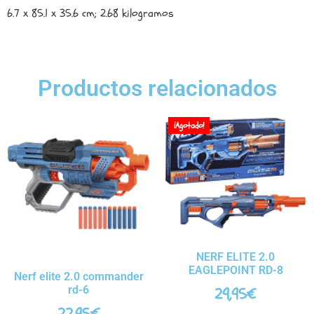
‎6.7 x 85.1 x 35.6 cm; 2.68 kilogramos
Productos relacionados
¡Agotado!
NERF ELITE 2.0
EAGLEPOINT RD-8
Nerf elite 2.0 commander
rd-6
29,95
€