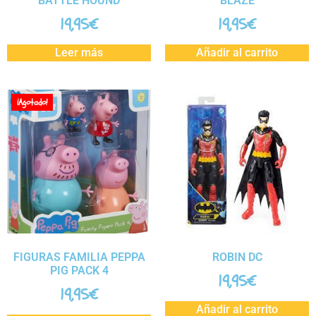
BATTLE HOUND
BLAZE
19,95
€
19,95
€
Leer más
Añadir al carrito
¡Agotado!
FIGURAS FAMILIA PEPPA
ROBIN DC
PIG PACK 4
19,95
€
19,95
€
Añadir al carrito