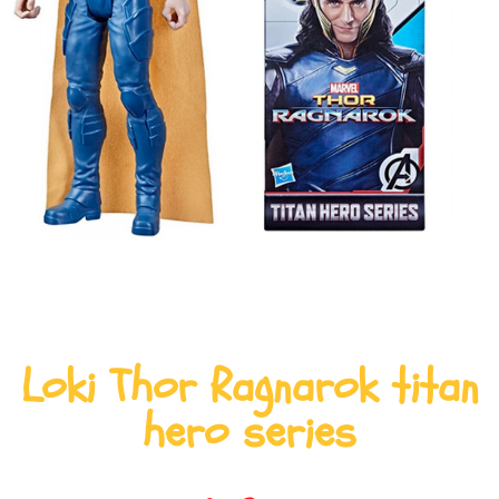
Loki Thor Ragnarok titan
hero series