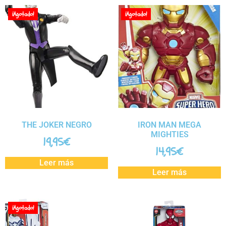
¡Agotado!
¡Agotado!
THE JOKER NEGRO
IRON MAN MEGA
MIGHTIES
19,95
€
14,95
€
Leer más
Leer más
¡Agotado!