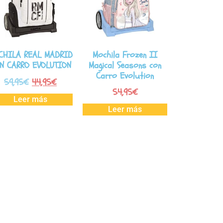
CHILA REAL MADRID
Mochila Frozen II
N CARRO EVOLUTION
Magical Seasons con
Carro Evolution
59,95
€
44,95
€
54,95
€
Leer más
Leer más