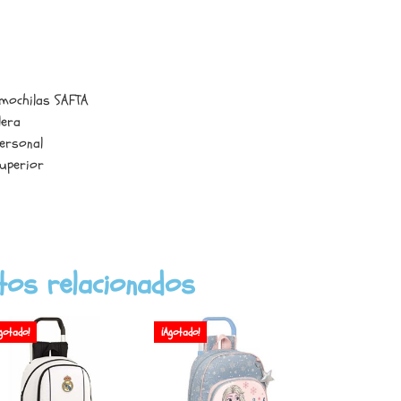
amochilas SAFTA
lera
personal
superior
tos relacionados
gotado!
¡Agotado!