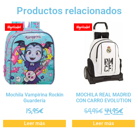
Productos relacionados
¡Agotado!
¡Agotado!
Mochila Vampirina Rockin
MOCHILA REAL MADRID
Guardería
CON CARRO EVOLUTION
15,95
€
59,95
€
44,95
€
Leer más
Leer más