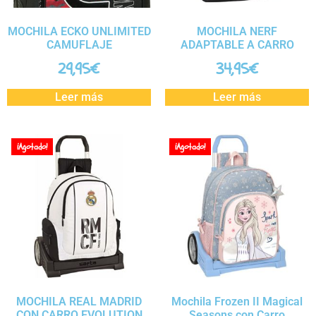
MOCHILA ECKO UNLIMITED
MOCHILA NERF
CAMUFLAJE
ADAPTABLE A CARRO
29,95
€
34,95
€
Leer más
Leer más
¡Agotado!
¡Agotado!
MOCHILA REAL MADRID
Mochila Frozen II Magical
CON CARRO EVOLUTION
Seasons con Carro