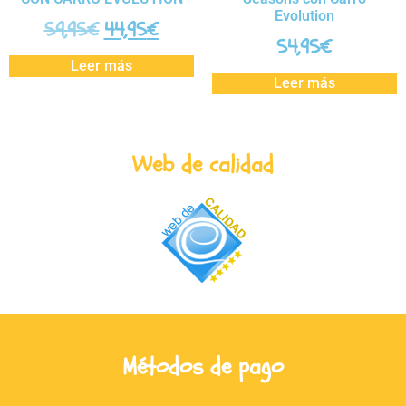
Evolution
59,95
€
44,95
€
54,95
€
Leer más
Leer más
Web de calidad
Métodos de pago