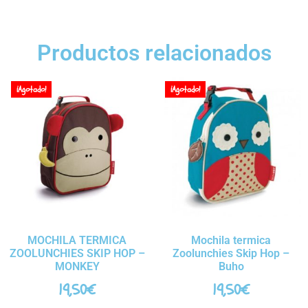
Productos relacionados
¡Agotado!
¡Agotado!
MOCHILA TERMICA
Mochila termica
ZOOLUNCHIES SKIP HOP –
Zoolunchies Skip Hop –
MONKEY
Buho
19,50
€
19,50
€