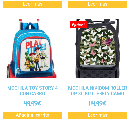
Leer más
Leer más
¡Agotado!
MOCHILA TOY STORY 4
MOCHILA NIKIDOM ROLLER
CON CARRO
UP XL BUTTERFLY CAMO
49,95
€
114,95
€
Añadir al carrito
Leer más