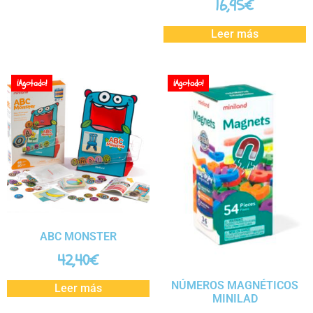
16,95
€
Leer más
¡Agotado!
¡Agotado!
ABC MONSTER
42,40
€
NÚMEROS MAGNÉTICOS
Leer más
MINILAD