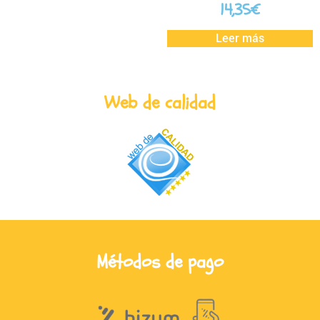
14,35
€
Leer más
Web de calidad
Métodos de pago