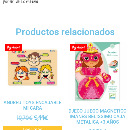
partir de 12 meses
Productos relacionados
¡Agotado!
¡Agotado!
ANDREU TOYS ENCAJABLE
MI CARA
DJECO JUEGO MAGNETICO
10,70
€
5,99
€
IMANES BELISSIMO CAJA
METALICA +3 AÑOS
Leer más