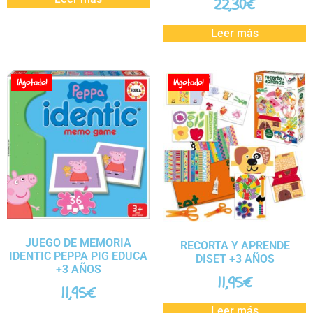
22,30
€
Leer más
¡Agotado!
¡Agotado!
JUEGO DE MEMORIA
RECORTA Y APRENDE
IDENTIC PEPPA PIG EDUCA
DISET +3 AÑOS
+3 AÑOS
11,95
€
11,95
€
Leer más