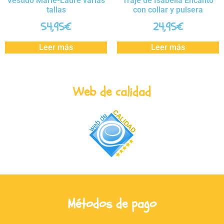
Vestido Marie-Laure varias
Traje de Isabella Encanto
tallas
con collar y pulsera
54,95
€
24,95
€
Leer más
Leer más
Web de calidad
Métodos de pago