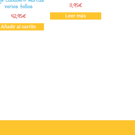
je Caballero Marcus
11,95
€
varias tallas
42,95
€
Leer más
Añadir al carrito