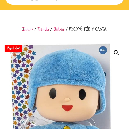
Inicio
/
Tienda
/
Bebes
/ POCOYÓ RÍE Y CANTA
¡Agotado!