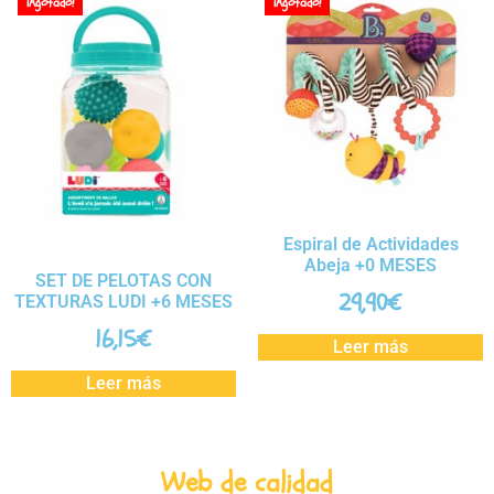
¡Agotado!
¡Agotado!
Espiral de Actividades
Abeja +0 MESES
SET DE PELOTAS CON
29,90
€
TEXTURAS LUDI +6 MESES
16,15
€
Leer más
Leer más
Web de calidad