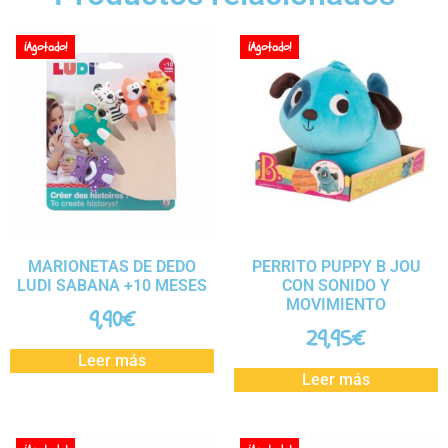
¡Agotado!
¡Agotado!
MARIONETAS DE DEDO
PERRITO PUPPY B JOU
LUDI SABANA +10 MESES
CON SONIDO Y
MOVIMIENTO
9,90
€
29,95
€
Leer más
Leer más