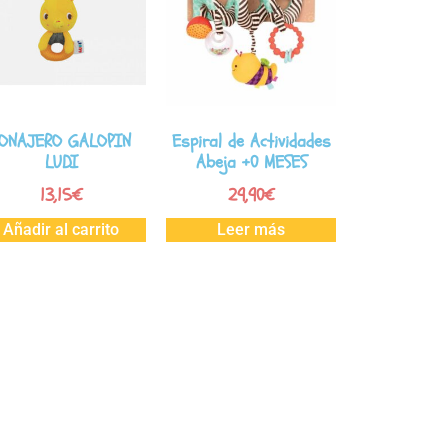
ONAJERO GALOPIN
Espiral de Actividades
LUDI
Abeja +0 MESES
13,15
€
29,90
€
Añadir al carrito
Leer más