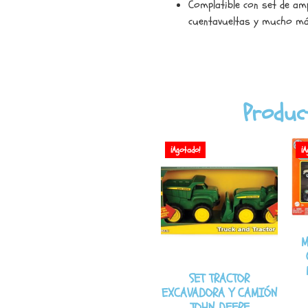
Complatible con set de ampl
cuentavueltas y mucho más
Produc
¡Agotado!
¡A
M
SET TRACTOR
EXCAVADORA Y CAMIÓN
JOHN DEERE