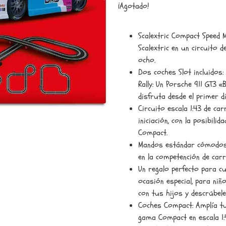
¡Agotado!
Scalextric Compact Speed M
Scalextric en un circuito 
ocho.
Dos coches Slot incluidos:
Rally: Un Porsche 911 GT3 «
disfruta desde el primer dí
Circuito escala 1:43 de ca
iniciación, con la posibili
Compact.
Mandos estándar cómodos c
en la competención de carr
Un regalo perfecto para cu
ocasión especial, para niño
con tus hijos y descrúbel
Coches Compact: Amplía tu
gama Compact en escala 1: