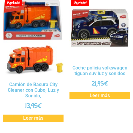
¡Agotado!
¡Agotado!
Coche policia volkswagen
tiguan suv luz y sonidos
21,95
€
Camión de Basura City
Cleaner con Cubo, Luz y
Leer más
Sonido,
13,95
€
Leer más