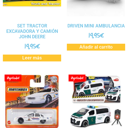
SET TRACTOR
DRIVEN MINI AMBULANCIA
EXCAVADORA Y CAMIÓN
19,95
€
JOHN DEERE
19,95
€
Añadir al carrito
Leer más
¡Agotado!
¡Agotado!