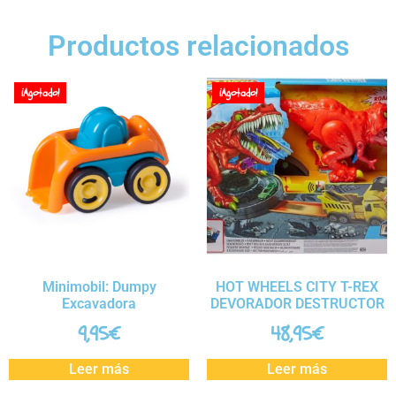
Productos relacionados
¡Agotado!
¡Agotado!
Minimobil: Dumpy
HOT WHEELS CITY T-REX
Excavadora
DEVORADOR DESTRUCTOR
9,95
€
48,95
€
Leer más
Leer más