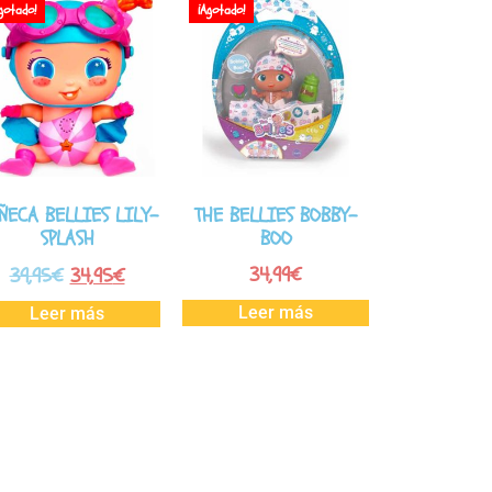
gotado!
¡Agotado!
ÑECA BELLIES LILY-
THE BELLIES BOBBY-
SPLASH
BOO
34,99
€
39,95
€
34,95
€
Leer más
Leer más