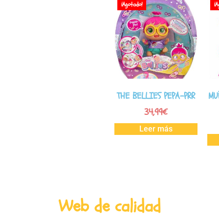
¡Agotado!
¡A
THE BELLIES PEPA-PRR
MU
34,99
€
Leer más
Web de calidad