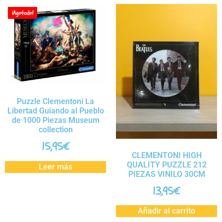
¡Agotado!
Puzzle Clementoni La
Libertad Guiando al Pueblo
de 1000 Piezas Museum
collection
15,95
€
CLEMENTONI HIGH
QUALITY PUZZLE 212
Leer más
PIEZAS VINILO 30CM
13,95
€
Añadir al carrito