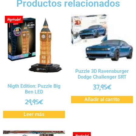
Productos relacionados
¡Agotado!
Puzzle 3D Ravensburger
Dodge Challenger SRT
37,95
€
Nigth Edition: Puzzle Big
Ben LED
Añadir al carrito
29,95
€
Leer más
¡Agotado!