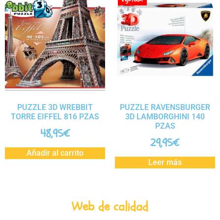
PUZZLE 3D WREBBIT
PUZZLE RAVENSBURGER
TORRE EIFFEL 816 PZAS
3D LAMBORGHINI 140
PZAS
48,95
€
29,95
€
Añadir al carrito
Leer más
Web de calidad