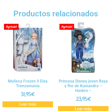
Productos relacionados
¡Agotado!
¡Agotado!
Muñeca Frozen II Elsa
Princesa Disney joven Raya
Trenzamanía
y flor de Kumandra –
Hasbro –
31,95
€
23,95
€
Leer más
Leer más