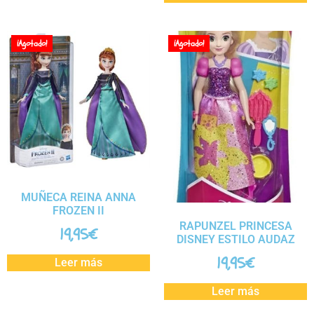
¡Agotado!
¡Agotado!
MUÑECA REINA ANNA
FROZEN II
RAPUNZEL PRINCESA
19,95
€
DISNEY ESTILO AUDAZ
19,95
€
Leer más
Leer más