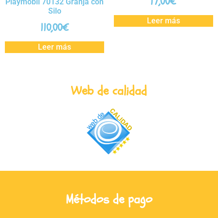
17,00
€
Playmobil 70132 Granja con
Silo
Leer más
110,00
€
Leer más
Web de calidad
Métodos de pago