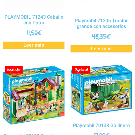
PLAYMOBIL 71243 Caballo
Playmobil 71305 Tractor
con Potro
grande con accesorios
11,50
€
48,35
€
Leer más
Leer más
¡Agotado!
¡Agotado!
Playmobil 70138 Gallinero