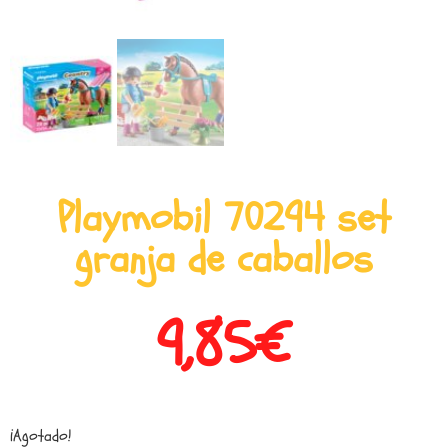
Playmobil 70294 set
granja de caballos
9,85
€
¡Agotado!