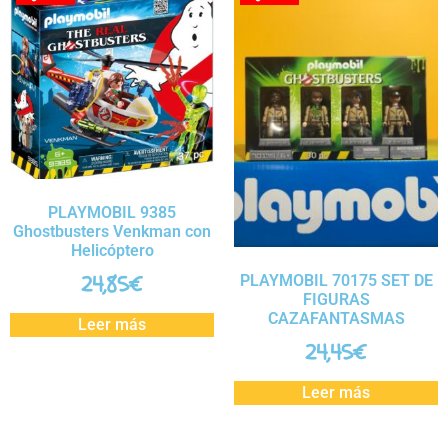
PLAYMOBIL 9385
Ghostbusters Venkman con
Helicóptero
24,85
€
PLAYMOBIL 70175 SET DE
FIGURAS
CAZAFANTASMAS
Leer más
24,45
€
Leer más