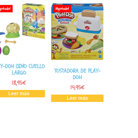
gotado!
¡Agotado!
AY-DOH DINO CUELLO
TOSTADORA DE PLAY-
LARGO
DOH
18,95
€
14,95
€
Leer más
Leer más