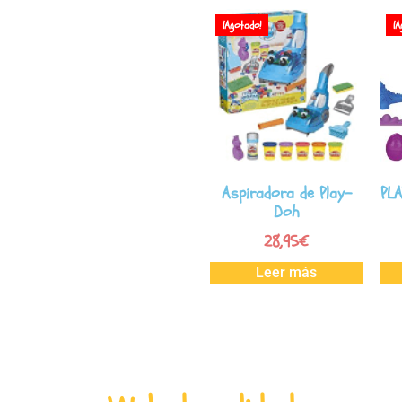
¡Agotado!
¡A
Aspiradora de Play-
PL
Doh
28,95
€
Leer más