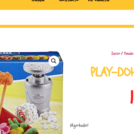
Inicio
/
Tienda
PLAY-DO
¡Agotado!