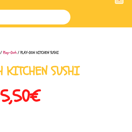
/
Play-Doh
/ PLAY-DOH KITCHEN SUSHI
H KITCHEN SUSHI
15,50
€