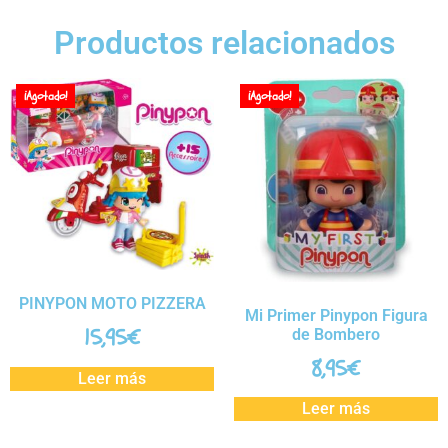
Productos relacionados
¡Agotado!
¡Agotado!
PINYPON MOTO PIZZERA
Mi Primer Pinypon Figura
15,95
€
de Bombero
8,95
€
Leer más
Leer más