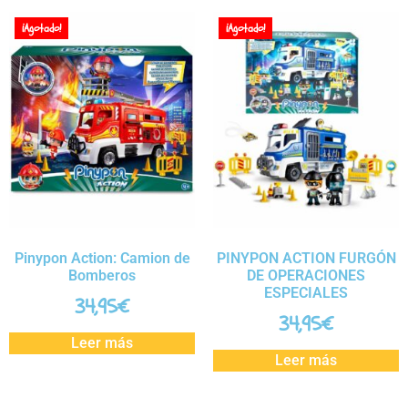
¡Agotado!
¡Agotado!
Pinypon Action: Camion de
PINYPON ACTION FURGÓN
Bomberos
DE OPERACIONES
ESPECIALES
34,95
€
34,95
€
Leer más
Leer más