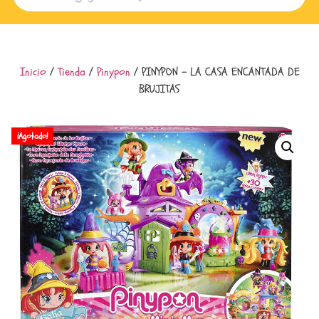
Inicio
/
Tienda
/
Pinypon
/ PINYPON – LA CASA ENCANTADA DE
BRUJITAS
¡Agotado!