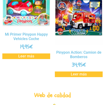
Mi Primer Pinypon Happy
Vehicles Coche
19,95
€
Pinypon Action: Camion de
Leer más
Bomberos
34,95
€
Leer más
Web de calidad