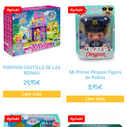
¡Agotado!
¡Agotado!
PINYPON CASTILLO DE LAS
Mi Primer Pinypon Figura
REINAS
de Policia
29,95
€
8,95
€
Leer más
Leer más
¡Agotado!
¡Agotado!