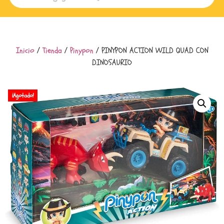
Inicio
/
Tienda
/
Pinypon
/ PINYPON ACTION WILD QUAD CON
DINOSAURIO
¡Agotado!