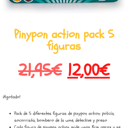
Pinypon action pack 5
figuras
21,95
€
12,00
€
¡Agotado!
Pack de 5 diferentes figuras de pinypon action: policía,
socorrista, bombero de la ume, detective y preso
Cada figura de pinypon action mide unos 8cm aprox y se