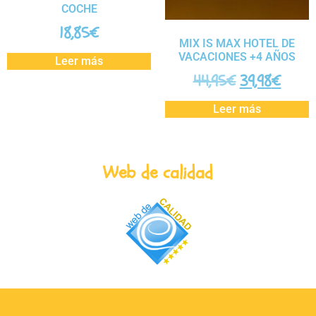
COCHE
18,85
€
MIX IS MAX HOTEL DE
VACACIONES +4 AÑOS
Leer más
44,95
€
39,98
€
Leer más
Web de calidad