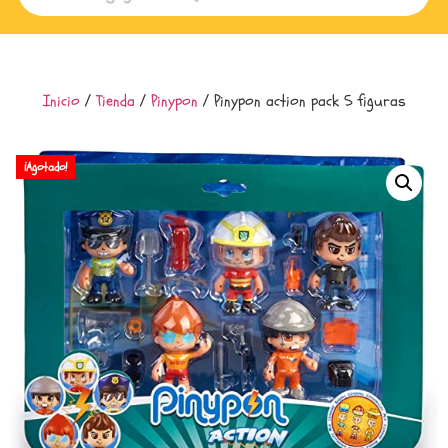
Inicio
/
Tienda
/
Pinypon
/ Pinypon action pack 5 figuras
¡Agotado!