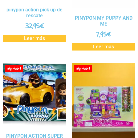
pinypon action pick up de
rescate
PINYPON MY PUPPY AND
ME
32,95
€
7,95
€
Leer más
Leer más
¡Agotado!
¡Agotado!
PINYPON ACTION SUPER