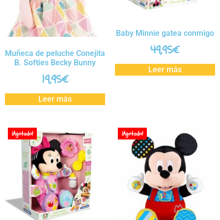
Baby Minnie gatea conmigo
49,95
€
Muñeca de peluche Conejita
B. Softies Becky Bunny
Leer más
19,95
€
Leer más
¡Agotado!
¡Agotado!