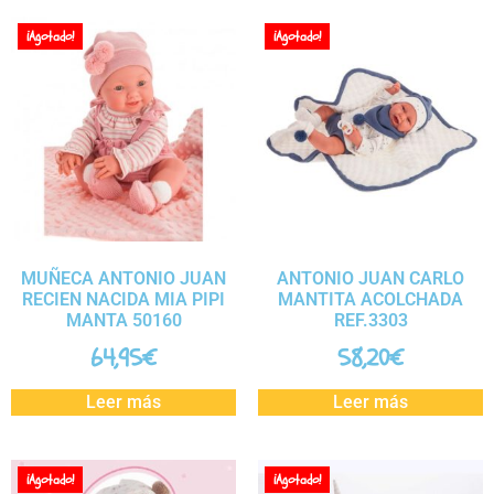
¡Agotado!
¡Agotado!
MUÑECA ANTONIO JUAN
ANTONIO JUAN CARLO
RECIEN NACIDA MIA PIPI
MANTITA ACOLCHADA
MANTA 50160
REF.3303
64,95
€
58,20
€
Leer más
Leer más
¡Agotado!
¡Agotado!