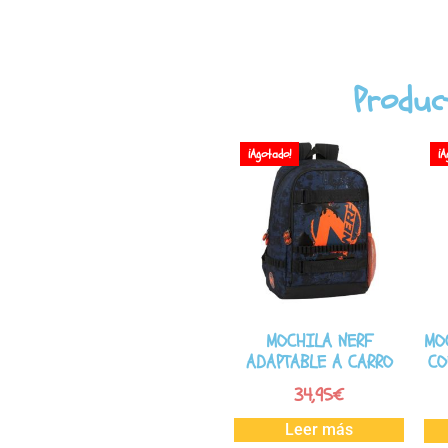
Produc
¡Agotado!
¡A
MOCHILA NERF
MO
ADAPTABLE A CARRO
CO
34,95
€
Leer más