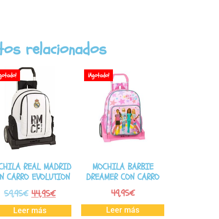
tos relacionados
gotado!
¡Agotado!
CHILA REAL MADRID
MOCHILA BARBIE
N CARRO EVOLUTION
DREAMER CON CARRO
49,95
€
59,95
€
44,95
€
Leer más
Leer más