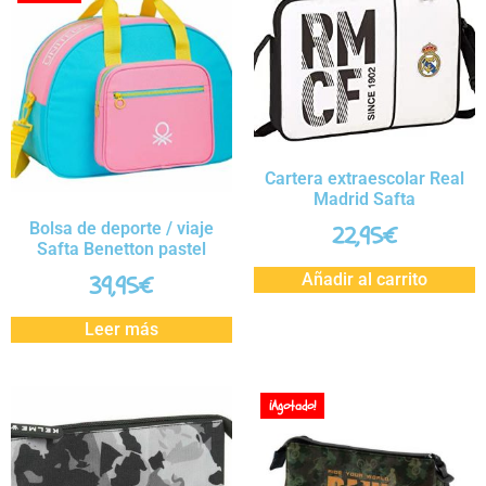
Cartera extraescolar Real
Madrid Safta
Bolsa de deporte / viaje
22,95
€
Safta Benetton pastel
Añadir al carrito
39,95
€
Leer más
¡Agotado!