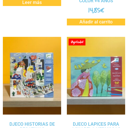
COLOR +4 AÑOS
Leer más
14,85
€
Añadir al carrito
¡Agotado!
DJECO HISTORIAS DE
DJECO LAPICES PARA